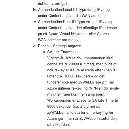
det kan være galt!
Authentication/Local ID Type vælg IPv4 og
under Content angiver din WAN-adresse.
Authentication/Peer ID Type vælger IPv4 og
under Content angiver den offentlige IP-adresse
på dit Azure Virtual Network – eller Azures
WAN-adresse om man vil
Phase 1 Settings angiver:
SA Life Time: 9000
Vigtigt: Jf. Azure dokumentationen skal
denne stå til 28800 (8 timer), men pudsigt
nok re-key’er Azure allerede efter knap 3
timer (ca. 10000 sekuner) – og det
fungerer ikke med ZyWALLs lige p.t. når
Azure initierer re-key’ing (VPN’en dør nogle
minutter, men kommer så op igen).
Workarounden er at sætte SA Life Time til
9000 sekunder (ca. 2,5 time) så
ZyWALL’en altid starter en re-key’ing før
Azure gør – for når ZyWALL’en starter den,
så virker den.