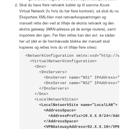
Skal du have flere netværk koblet op til samme Azure
Virtual Network (fx hvis du har flere kontorer), så skal du nu
Eksportere XML-filen med netværksopsætningen og
manuelt rette den ved at tilføje de ekstra netværk og den
ekstra gateway (WAN-adresse på de øvrige routere), samt
importere den igen. Før filen rettes kan den evt. se sådan
her ud (det er de fremhævede blokke der manuelt skal
kopieres og rettes hvis du vil tilføje flere sites):
<NetworkConfiguration xmlns:xsd="http://www.w
  <VirtualNetworkConfiguration>

    <Dns>

      <DnsServers>

        <DnsServer name="NS1" IPAddress="10.X
        <DnsServer name="NS2" IPAddress="10.Y
      </DnsServers>

    </Dns>

      <LocalNetworkSite name="LocalLAN">
        <AddressSpace>
          <AddressPrefix>10.X.X.0/24</Address
        </AddressSpace>
        <VPNGatewayAddress>92.X.X.10</VPNGate