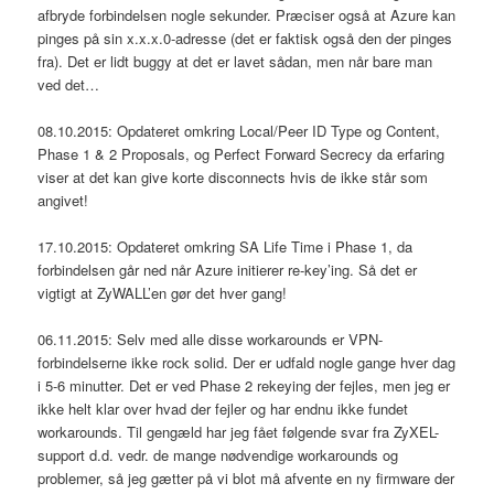
afbryde forbindelsen nogle sekunder. Præciser også at Azure kan
pinges på sin x.x.x.0-adresse (det er faktisk også den der pinges
fra). Det er lidt buggy at det er lavet sådan, men når bare man
ved det…
08.10.2015: Opdateret omkring Local/Peer ID Type og Content,
Phase 1 & 2 Proposals, og Perfect Forward Secrecy da erfaring
viser at det kan give korte disconnects hvis de ikke står som
angivet!
17.10.2015: Opdateret omkring SA Life Time i Phase 1, da
forbindelsen går ned når Azure initierer re-key’ing. Så det er
vigtigt at ZyWALL’en gør det hver gang!
06.11.2015: Selv med alle disse workarounds er VPN-
forbindelserne ikke rock solid. Der er udfald nogle gange hver dag
i 5-6 minutter. Det er ved Phase 2 rekeying der fejles, men jeg er
ikke helt klar over hvad der fejler og har endnu ikke fundet
workarounds. Til gengæld har jeg fået følgende svar fra ZyXEL-
support d.d. vedr. de mange nødvendige workarounds og
problemer, så jeg gætter på vi blot må afvente en ny firmware der