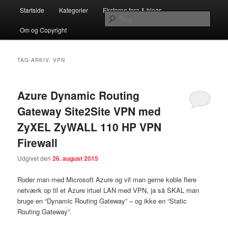
Fortsæt
Fortsæt
Hovedmenu
…en Teknisk C5/NAV Blog for C5/NAV Partnere
Startside
Kategorier
Eksterne fora & blogs
til
til
Søg
primært
sekundært
Om og Copyright
indhold
indhold
Systemconnects Teknikblog
TAG-ARKIV:
VPN
Azure Dynamic Routing
Gateway Site2Site VPN med
ZyXEL ZyWALL 110 HP VPN
Firewall
Udgivet den
26. august 2015
Roder man med Microsoft Azure og vil man gerne koble flere
netværk op til et Azure irtuel LAN med VPN, ja så SKAL man
bruge en “Dynamic Routing Gateway” – og ikke en “Static
Routing Gateway”.