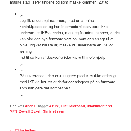
måske stabiliserer tingene og som måske kommer i 2016:
[…]
Jeg fik undersøgt nærmere, med en af mine
kontaktpersoner, og han informede vi desværre ikke
understøtter IKEv2 endnu, men jeg fik informationen, at det
kan ske den nye firmware version, som er planlagt til at
blive udgivet næste år, måske vil understøtte en IKEv2
løsning.
Ind til da kan vi desværre ikke være til mere hjælp.
[…]
[…]
På nuværende tidspunkt fungerer produktet ikke ordenligt
med IKEv2, hvilket er derfor der arbejdes på en firmware
som kan gøre det kompatibelt.
[…]
Udgivet i
Andet
|
Tagget
Azure
,
Hint
,
Microsoft
,
udokumenteret
,
VPN
,
Zywall
,
Zyxel
|
Skriv et svar
Indlægsnavigation
←
Ældre indlæg