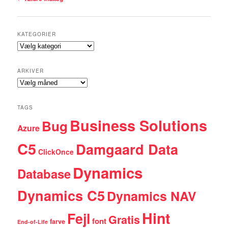
KATEGORIER
Kategorier
ARKIVER
Arkiver
TAGS
Business Solutions
Bug
Azure
C5
Damgaard Data
ClickOnce
Dynamics
Database
Dynamics C5
Dynamics NAV
Hint
Fejl
Gratis
font
farve
End-of-Life