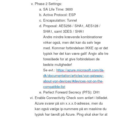
Phase 2 Settings:
SA Life Time: 3600
Active Protocol: ESP
Encapsulation: Tunnel
Proposal: AES256 / SHA1, AES128 /
SHA1, samt 3DES / SHA1
Andre mindre krævende kombinationer
virker også, men det kan du selv lege
med. Kommer forbindelsen IKKE op er det
typisk her det kan være galt! Angiv alle tre
foreslåede for at give forbindelsen de
bedste muligheder!
Se evt.:
https://azure.microsoft.com/da-
dk/documentation/articles/vpn-gateway-
about-vpn-devices/#devices-not-on-the-
compatible-list
Perfect Forward Secrecy (PFS): DH1
Enable Connectivity Check som anført i billedet.
Azure svarer på sin x.x.x.0-adresse, men du
kan også vælge ip-nummere på en maskine du
typisk har tændt på Azure. Ping skal sker for at