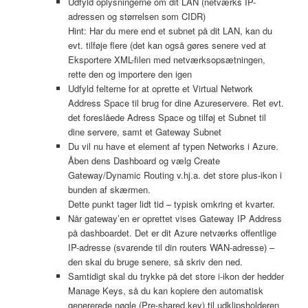
Udfyld oplysningerne om dit LAN (netværks IP-
adressen og størrelsen som CIDR)
Hint: Har du mere end et subnet på dit LAN, kan du
evt. tilføje flere (det kan også gøres senere ved at
Eksportere XML-filen med netværksopsætningen,
rette den og importere den igen
Udfyld felterne for at oprette et Virtual Network
Address Space til brug for dine Azureservere. Ret evt.
det foreslåede Adress Space og tilføj et Subnet til
dine servere, samt et Gateway Subnet
Du vil nu have et element af typen Networks i Azure.
Åben dens Dashboard og vælg Create
Gateway/Dynamic Routing v.hj.a. det store plus-ikon i
bunden af skærmen.
Dette punkt tager lidt tid – typisk omkring et kvarter.
Når gateway’en er oprettet vises Gateway IP Address
på dashboardet. Det er dit Azure netværks offentlige
IP-adresse (svarende til din routers WAN-adresse) –
den skal du bruge senere, så skriv den ned.
Samtidigt skal du trykke på det store i-ikon der hedder
Manage Keys, så du kan kopiere den automatisk
genererede nøgle (Pre-shared key) til udklipsholderen