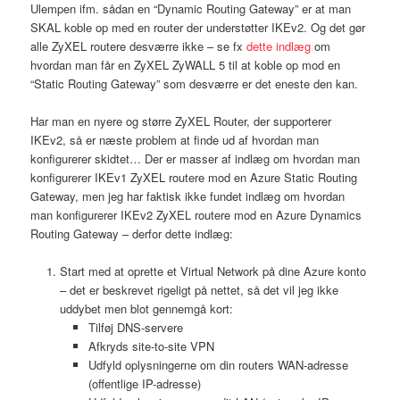
Ulempen ifm. sådan en “Dynamic Routing Gateway” er at man
SKAL koble op med en router der understøtter IKEv2. Og det gør
alle ZyXEL routere desværre ikke – se fx
dette indlæg
om
hvordan man får en ZyXEL ZyWALL 5 til at koble op mod en
“Static Routing Gateway” som desværre er det eneste den kan.
Har man en nyere og større ZyXEL Router, der supporterer
IKEv2, så er næste problem at finde ud af hvordan man
konfigurerer skidtet… Der er masser af indlæg om hvordan man
konfigurerer IKEv1 ZyXEL routere mod en Azure Static Routing
Gateway, men jeg har faktisk ikke fundet indlæg om hvordan
man konfigurerer IKEv2 ZyXEL routere mod en Azure Dynamics
Routing Gateway – derfor dette indlæg:
Start med at oprette et Virtual Network på dine Azure konto
– det er beskrevet rigeligt på nettet, så det vil jeg ikke
uddybet men blot gennemgå kort:
Tilføj DNS-servere
Afkryds site-to-site VPN
Udfyld oplysningerne om din routers WAN-adresse
(offentlige IP-adresse)