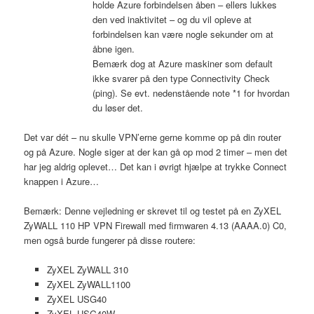
holde Azure forbindelsen åben – ellers lukkes
den ved inaktivitet – og du vil opleve at
forbindelsen kan være nogle sekunder om at
åbne igen.
Bemærk dog at Azure maskiner som default
ikke svarer på den type Connectivity Check
(ping). Se evt. nedenstående note *1 for hvordan
du løser det.
Det var dét – nu skulle VPN’erne gerne komme op på din router
og på Azure. Nogle siger at der kan gå op mod 2 timer – men det
har jeg aldrig oplevet… Det kan i øvrigt hjælpe at trykke Connect
knappen i Azure…
Bemærk: Denne vejledning er skrevet til og testet på en ZyXEL
ZyWALL 110 HP VPN Firewall med firmwaren 4.13 (AAAA.0) C0,
men også burde fungerer på disse routere:
ZyXEL ZyWALL 310
ZyXEL ZyWALL1100
ZyXEL USG40
ZyXEL USG40W