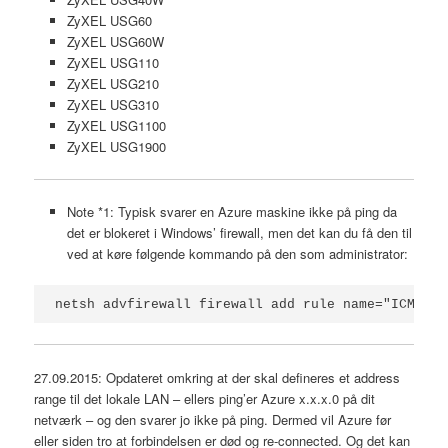
ZyXEL USG60
ZyXEL USG60W
ZyXEL USG110
ZyXEL USG210
ZyXEL USG310
ZyXEL USG1100
ZyXEL USG1900
Note *1: Typisk svarer en Azure maskine ikke på ping da
det er blokeret i Windows’ firewall, men det kan du få den til
ved at køre følgende kommando på den som administrator:
netsh advfirewall firewall add rule name="ICMP Al
27.09.2015: Opdateret omkring at der skal defineres et address
range til det lokale LAN – ellers ping’er Azure x.x.x.0 på dit
netværk – og den svarer jo ikke på ping. Dermed vil Azure før
eller siden tro at forbindelsen er død og re-connected. Og det kan