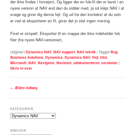
der ikke findes i forvejen). Og ligger der en fob-fil der er lavet i en
nyere version af NAV end den du sidder med, ja så kløjs NAV i at
snage og giver dig denne fejl. Og ud fra den kontekst at du selv
er ved at eksporterer en fil, giver det jo slet ingen mening.
Fixet er simpelt: Eksporter til en mappe der ikke indeholder fob
filer (fra nyere NAV-versioner).
Udgivet i
Dynamics NAV
,
NAV support
,
NAV teknik
|
Tagget
Bug
,
Business Solutions
,
Dynamics
,
Dynamics NAV
,
Fejl
,
Hint
,
Microsoft
,
NAV
,
Navigator
,
Navision
,
udokumenteret
,
versioner
|
Skriv et svar
Indlægsnavigation
←
Ældre indlæg
KATEGORIER
Kategorier
ARKIVER