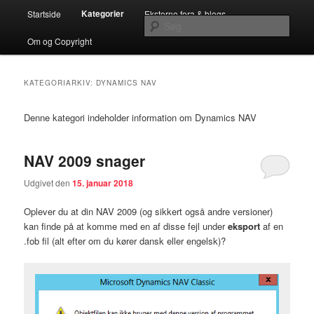
Fortsæt
Fortsæt
Hovedmenu
…en Teknisk C5/NAV Blog for C5/NAV Partnere
Kategorier
Startside
Eksterne fora & blogs
til
til
Søg
primært
sekundært
Om og Copyright
indhold
indhold
Systemconnects Teknikblog
KATEGORIARKIV:
DYNAMICS NAV
Denne kategori indeholder information om Dynamics NAV
NAV 2009 snager
Udgivet den
15. januar 2018
Oplever du at din NAV 2009 (og sikkert også andre versioner)
kan finde på at komme med en af disse fejl under
eksport
af en
.fob fil (alt efter om du kører dansk eller engelsk)?