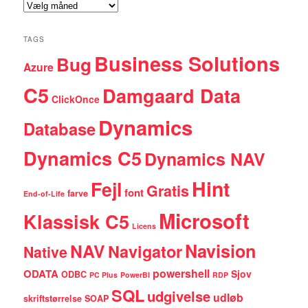
Arkiver
TAGS
Business Solutions
Bug
Azure
C5
Damgaard Data
ClickOnce
Dynamics
Database
Dynamics C5
Dynamics NAV
Hint
Fejl
Gratis
font
farve
End-of-Life
Microsoft
Klassisk C5
Licens
NAV
Navision
Navigator
Native
powershell
ODATA
Sjov
ODBC
PC Plus
PowerBI
RDP
SQL
udgivelse
udløb
skriftstørrelse
SOAP