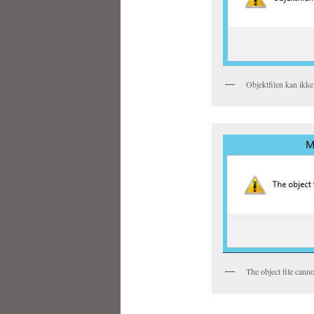
Objektfilen kan ikk
The object file cann