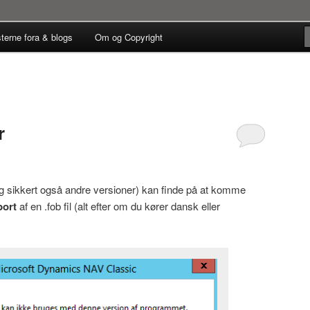
C5/NAV Partnere
terne fora & blogs
Om og Copyright
ts Teknikblog
r
g sikkert også andre versioner) kan finde på at komme
port
af en .fob fil (alt efter om du kører dansk eller