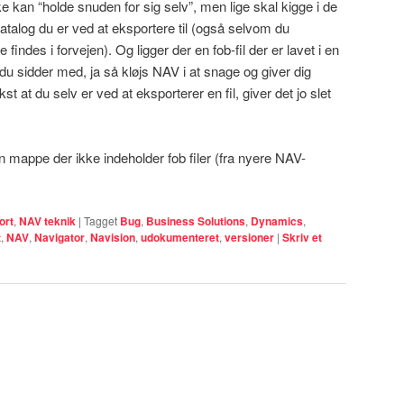
 kan “holde snuden for sig selv”, men lige skal kigge i de
t katalog du er ved at eksportere til (også selvom du
e findes i forvejen). Og ligger der en fob-fil der er lavet i en
u sidder med, ja så kløjs NAV i at snage og giver dig
st at du selv er ved at eksporterer en fil, giver det jo slet
 en mappe der ikke indeholder fob filer (fra nyere NAV-
ort
,
NAV teknik
|
Tagget
Bug
,
Business Solutions
,
Dynamics
,
t
,
NAV
,
Navigator
,
Navision
,
udokumenteret
,
versioner
|
Skriv et