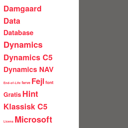
Damgaard
Data
Database
Dynamics
Dynamics C5
Dynamics NAV
Fejl
font
farve
End-of-Life
Hint
Gratis
Klassisk C5
Microsoft
Licens