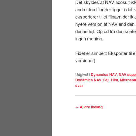
Det skyldes at NAV abosult ikke
andre .fob filer der ligger i de
eksporterer til et filnavn der ikk
nyere version af NAV end den d
denne fejl. Og ud fra den kontek
ingen mening.
Fixet er simpelt: Eksporter til
versioner).
Udgivet i
Dynamics NAV
,
NAV supp
Dynamics NAV
,
Fejl
,
Hint
,
Microsof
svar
Indlægsnavigation
←
Ældre indlæg