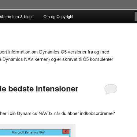
C5/NAV Partnere
sterne fora & blogs
Om og Copyright
ts Teknikblog
port information om Dynamics C5 versioner fra og med
 Dynamics NAV kernen) og er skrevet til C5 konsulenter
e bedste intensioner
en her i din Dynamics NAV fx når du åbner indkøbsordrerne?