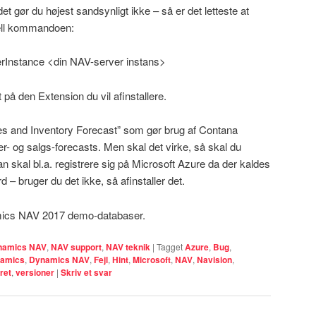
t gør du højest sandsynligt ikke – så er det letteste at
ell kommandoen:
rInstance <din NAV-server instans>
på den Extension du vil afinstallere.
es and Inventory Forecast” som gør brug af Contana
lager- og salgs-forecasts. Men skal det virke, så skal du
n skal bl.a. registrere sig på Microsoft Azure da der kaldes
– bruger du det ikke, så afinstaller det.
amics NAV 2017 demo-databaser.
namics NAV
,
NAV support
,
NAV teknik
|
Tagget
Azure
,
Bug
,
amics
,
Dynamics NAV
,
Fejl
,
Hint
,
Microsoft
,
NAV
,
Navision
,
ret
,
versioner
|
Skriv et svar