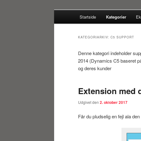
Fortsæt
Fortsæt
Hovedmenu
…en Teknisk C5/NAV Blog for 
Startside
Kategorier
Ek
til
til
primært
sekundært
Systemconnec
indhold
indhold
KATEGORIARKIV:
C5 SUPPORT
Denne kategori indeholder sup
2014 (Dynamics C5 baseret på
og deres kunder
Extension med d
Udgivet den
2. oktober 2017
Får du pludselig en fejl ala d