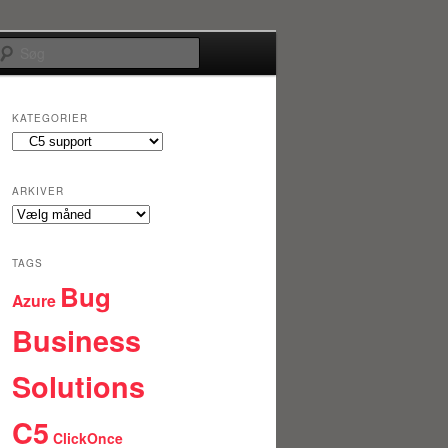
Søg
KATEGORIER
Kategorier
ARKIVER
Arkiver
TAGS
Bug
Azure
Business
Solutions
C5
ClickOnce