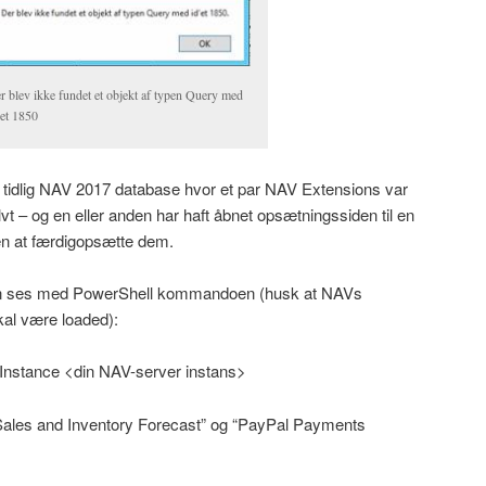
r blev ikke fundet et objekt af typen Query med
’et 1850
n tidlig NAV 2017 database hvor et par NAV Extensions var
lvt – og en eller anden har haft åbnet opsætningssiden til en
den at færdigopsætte dem.
kan ses med PowerShell kommandoen (husk at NAVs
al være loaded):
Instance <din NAV-server instans>
 “Sales and Inventory Forecast” og “PayPal Payments