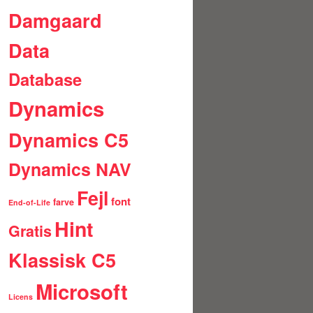
Damgaard
Data
Database
Dynamics
Dynamics C5
Dynamics NAV
Fejl
font
farve
End-of-Life
Hint
Gratis
Klassisk C5
Microsoft
Licens