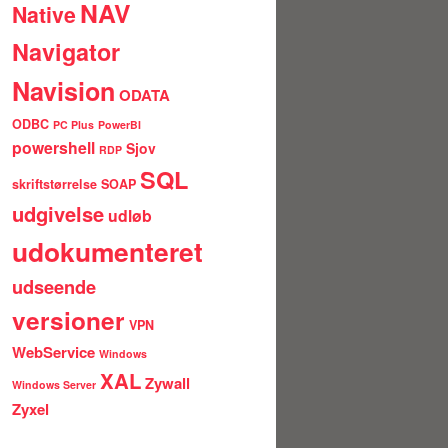
NAV
Native
Navigator
Navision
ODATA
ODBC
PC Plus
PowerBI
powershell
Sjov
RDP
SQL
skriftstørrelse
SOAP
udgivelse
udløb
udokumenteret
udseende
versioner
VPN
WebService
Windows
XAL
Zywall
Windows Server
Zyxel