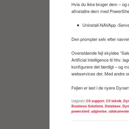
Hvis du ikke bruger dem – og de
afinstallre dem med PowerSh
Uninstall-NAVApp -Serve
Den prompter selv efter navnet 
Ovenstående fejl skyldes “Sal
Artificial Intelligence til hhv. 
konfigurere det færdigt – og ma
webservices der. Med andre ord 
Fejlen er løst i de nyere Dyn
Udgivet i
C5 support
,
C5 teknik
,
Dy
Business Solutions
,
Database
,
Dyn
powershell
,
udgivelse
,
udokumente