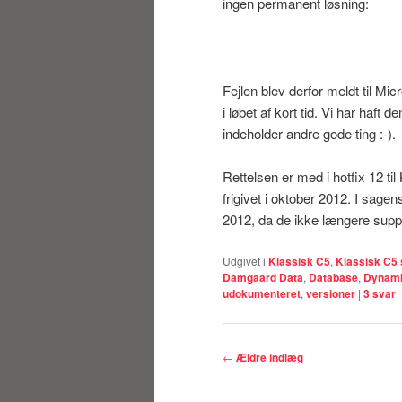
ingen permanent løsning:
Fejlen blev derfor meldt til Mic
i løbet af kort tid. Vi har haft
indeholder andre gode ting :-).
Rettelsen er med i hotfix 12 
frigivet i oktober 2012. I sage
2012, da de ikke længere supp
Udgivet i
Klassisk C5
,
Klassisk C5 
Damgaard Data
,
Database
,
Dynam
udokumenteret
,
versioner
|
3
svar
Indlægsnavigation
←
Ældre indlæg