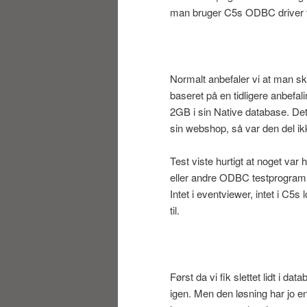
man bruger C5s ODBC driver ti
Normalt anbefaler vi at man sk
baseret på en tidligere anbefal
2GB i sin Native database. Det
sin webshop, så var den del i
Test viste hurtigt at noget va
eller andre ODBC testprogramm
Intet i eventviewer, intet i C5
til.
Først da vi fik slettet lidt i d
igen. Men den løsning har jo e