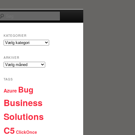
Søg
KATEGORIER
Kategorier
ARKIVER
Arkiver
TAGS
Bug
Azure
Business
Solutions
C5
ClickOnce