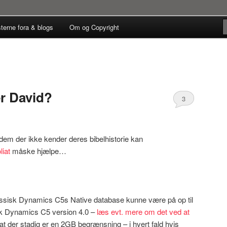
C5/NAV Partnere
terne fora & blogs
Om og Copyright
ts Teknikblog
er David?
3
 dem der ikke kender deres bibelhistorie kan
liat
måske hjælpe…
lassisk Dynamics C5s Native database kunne være på op til
isk Dynamics C5 version 4.0 –
læs evt. mere om det ved at
 at der stadig er en 2GB begrænsning – i hvert fald hvis