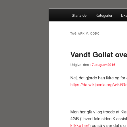
Fortsæt
Fortsæt
Hovedmenu
…en Teknisk C5/NAV Blog for 
Startside
Kategorier
Eks
til
til
primært
sekundært
Systemconnec
indhold
indhold
TAG-ARKIV:
ODBC
Vandt Goliat ov
Udgivet den
17. august 2016
Nej, det gjorde han ikke og for
https://da.wikipedia.org/wiki/Go
Men her gik vi og troede at K
4GB (i hvert fald siden Klass
klikke her!
) og så viser det sig