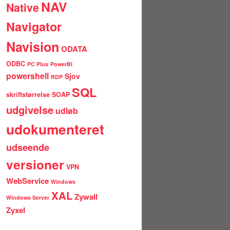
NAV
Native
Navigator
Navision
ODATA
ODBC
PC Plus
PowerBI
powershell
Sjov
RDP
SQL
skriftstørrelse
SOAP
udgivelse
udløb
udokumenteret
udseende
versioner
VPN
WebService
Windows
XAL
Zywall
Windows Server
Zyxel