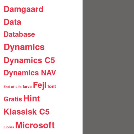
Damgaard
Data
Database
Dynamics
Dynamics C5
Dynamics NAV
Fejl
font
farve
End-of-Life
Hint
Gratis
Klassisk C5
Microsoft
Licens