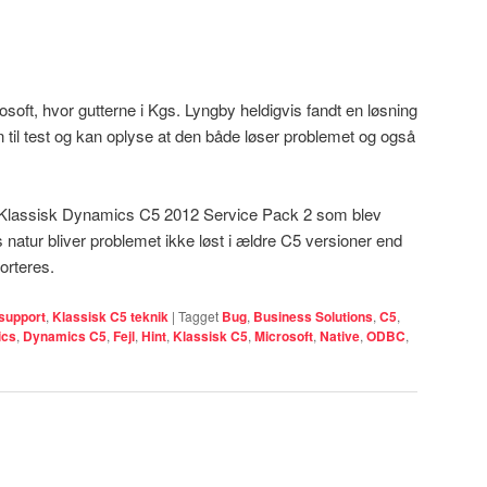
rosoft, hvor gutterne i Kgs. Lyngby heldigvis fandt en løsning
 den til test og kan oplyse at den både løser problemet og også
til Klassisk Dynamics C5 2012 Service Pack 2 som blev
ns natur bliver problemet ikke løst i ældre C5 versioner end
orteres.
support
,
Klassisk C5 teknik
|
Tagget
Bug
,
Business Solutions
,
C5
,
ics
,
Dynamics C5
,
Fejl
,
Hint
,
Klassisk C5
,
Microsoft
,
Native
,
ODBC
,