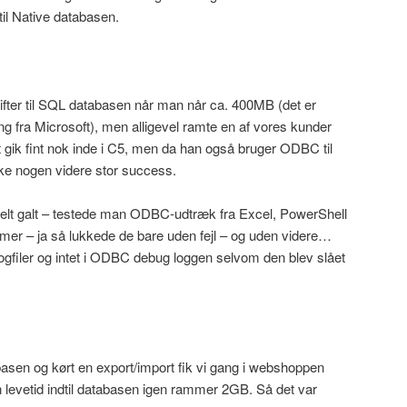
l Native databasen.
ifter til SQL databasen når man når ca. 400MB (det er
ing fra Microsoft), men alligevel ramte en af vores kunder
 gik fint nok inde i C5, men da han også bruger ODBC til
kke nogen videre stor success.
r helt galt – testede man ODBC-udtræk fra Excel, PowerShell
er – ja så lukkede de bare uden fejl – og uden videre…
s logfiler og intet i ODBC debug loggen selvom den blev slået
atabasen og kørt en export/import fik vi gang i webshoppen
n levetid indtil databasen igen rammer 2GB. Så det var