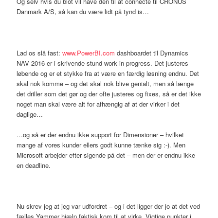
Og selv hvis du blot vil have den til at connecte til CRONUS
Danmark A/S, så kan du være lidt på tynd is…
Lad os slå fast:
www.PowerBI.com
dashboardet til Dynamics
NAV 2016 er i skrivende stund work in progress. Det justeres
løbende og er et stykke fra at være en færdig løsning endnu. Det
skal nok komme – og det skal nok blive genialt, men så længe
det driller som det gør og der ofte justeres og fixes, så er det ikke
noget man skal være alt for afhængig af at der virker i det
daglige…
…og så er der endnu ikke support for Dimensioner – hvilket
mange af vores kunder ellers godt kunne tænke sig :-). Men
Microsoft arbejder efter sigende på det – men der er endnu ikke
en deadline.
Nu skrev jeg at jeg var udfordret – og i det ligger der jo at det ved
fælles Yammer hjælp faktisk kom til at virke. Vigtige punkter i