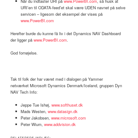
Når du indtaster URI på
www.PowerBI.com
, så husk at
URI’en til ODATA-feed’et skal være UDEN navnet på selve
servicen – ligesom det eksempel der vises på
www.PowerBI.com
Herefter burde du kunne få liv i det Dynamics NAV Dashboard
der ligger på
www.PowerBI.com
.
God fornøjelse.
Tak til folk der har været med i dialogen på Yammer
netværket Microsoft Dynamics Denmark/Iceland, gruppen Dyn
NAV Tech Info:
Jeppe Tue Ishøj,
www.softhuset.dk
Mads Westen,
www.datasign.dk
Peter Jakobsen,
www.microsoft.com
Peter Wium,
www.addvision.dk
RELATEREDE INDLÆG: