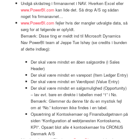
Undgå skråstreg i firmanavnet i NAV. Hverken Excel eller
www.PowerBI.com
kan lide det. Så drop A/S og sådan
noget fra firmanavnet…
www.PowerBI.com
fejler hvis der mangler udvalgte data, så
sørg for at følgende er opfyldt.
Bemærk: Disse ting er meldt ind til Microsoft Dynamics
Nav PowerBI team af Jeppe Tue Ishøy (se credits i bunden
af dette indlæg):
Der skal være mindst en åben salgsordre (i Sales
Header)
Der skal være mindst en varepost (Item Ledger Entry)
Der skal være mindst en Værdipost (Value Entry)
Der skal være mindst en salgsmulighed (Opportunity)
– lav evt. bare en direkte i tabellen med “1” i No.
Bemærk: Glemmer du denne får du en mystisk fejl
om at “No.” kolonnen ikke findes i en tabel.
Opsætning af Kontoskemaer og Finansbudgetnavn på
siden “Konfiguration af webtjenesten Kontoskema,
KPI”. Opsæt blot alle 4 kontoskemaer fra CRONUS
Danmark A/S