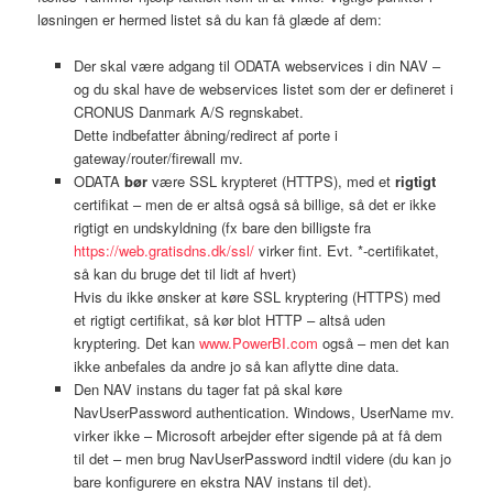
løsningen er hermed listet så du kan få glæde af dem:
Der skal være adgang til ODATA webservices i din NAV –
og du skal have de webservices listet som der er defineret i
CRONUS Danmark A/S regnskabet.
Dette indbefatter åbning/redirect af porte i
gateway/router/firewall mv.
ODATA
bør
være SSL krypteret (HTTPS), med et
rigtigt
certifikat – men de er altså også så billige, så det er ikke
rigtigt en undskyldning (fx bare den billigste fra
https://web.gratisdns.dk/ssl/
virker fint. Evt. *-certifikatet,
så kan du bruge det til lidt af hvert)
Hvis du ikke ønsker at køre SSL kryptering (HTTPS) med
et rigtigt certifikat, så kør blot HTTP – altså uden
kryptering. Det kan
www.PowerBI.com
også – men det kan
ikke anbefales da andre jo så kan aflytte dine data.
Den NAV instans du tager fat på skal køre
NavUserPassword authentication. Windows, UserName mv.
virker ikke – Microsoft arbejder efter sigende på at få dem
til det – men brug NavUserPassword indtil videre (du kan jo
bare konfigurere en ekstra NAV instans til det).