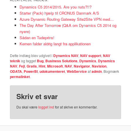
Dynamics C5 2014/2015. Are you nuts?!!?
Starter (Pack) hjælp til CRONUS Danmark A/S
Azure Dynamic Routing Gateway Site2Site VPN med…
The Day After Tomorrow (Q&A om Dynamics C5 2014 og
nyere)
Sådan en Tudeprins!
Kernen falder aldrig langt fra applikationen
Dette indlæg blev udgivet i
Dynamics NAV
,
NAV support
,
NAV
teknik
og tagget
Bug
,
Business Solutions
,
Dynamics
,
Dynamics
NAV
,
Fejl
,
Gratis
,
Hint
,
Microsoft
,
NAV
,
Navigator
,
Navision
,
ODATA
,
PowerBI
,
udokumenteret
,
WebService
af
admin
. Bogmærk
permalinket
.
Skriv et svar
Du skal være
logget ind
for at skrive en kommentar.