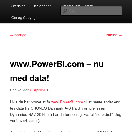
Fortsæt
Hovedmenu
…en Teknisk C5/NAV Blog for C5/NAV Partnere
Startside
Kategorier
Eksterne fora & blogs
til
Søg
primært
Om og Copyright
indhold
Systemconnects Teknikblog
Indlægsnavigation
←
Forrige
Næste
→
www.PowerBI.com – nu
med data!
Udgivet den
8. april 2016
Hvis du har prøvet at få
www.PowerBI.com
til at hente andet end
testdata fra CRONUS Danmark A/S fra din on premises
Dynamics NAV 2016, så har du formentligt været “udfordret”. Jeg
var i hvert fald :-).