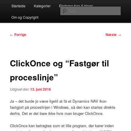
Fortsæt
Hovedmenu
…en Teknisk C5/NAV Blog for C5/NAV Partnere
Startside
Kategorier
Eksterne fora & blogs
til
Søg
primært
Om og Copyright
indhold
Systemconnects Teknikblog
Indlægsnavigation
←
Forrige
Næste
→
ClickOnce og “Fastgør til
proceslinje”
Udgivet den
13. juni 2016
Ja – det burde jo være ligetil at få et Dynamics NAV ikon
fastgjort på proceslinjen i Windows, så den kan startes direkte
derfra. Det er det bare ikke hvis man bruger ClickOnce.
ClickOnce kan betragtes som et lille program, der kører inden