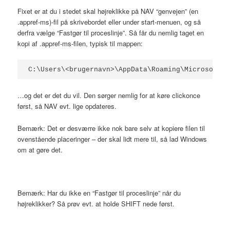
Fixet er at du i stedet skal højreklikke på NAV “genvejen” (en
.appref-ms)-fil på skrivebordet eller under start-menuen, og så
derfra vælge “Fastgør til proceslinje”. Så får du nemlig taget en
kopi af .appref-ms-filen, typisk til mappen:
C:\Users\<brugernavn>\AppData\Roaming\Microsoft\I
…og det er det du vil. Den sørger nemlig for at køre clickonce
først, så NAV evt. lige opdateres.
Bemærk: Det er desværre ikke nok bare selv at kopiere filen til
ovenstående placeringer – der skal lidt mere til, så lad Windows
om at gøre det.
Bemærk: Har du ikke en “Fastgør til proceslinje” når du
højreklikker? Så prøv evt. at holde SHIFT nede først.