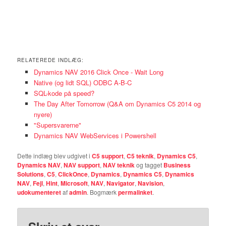
RELATEREDE INDLÆG:
Dynamics NAV 2016 Click Once - Wait Long
Native (og lidt SQL) ODBC A-B-C
SQL-kode på speed?
The Day After Tomorrow (Q&A om Dynamics C5 2014 og
nyere)
"Supersvarerne"
Dynamics NAV WebServices i Powershell
Dette indlæg blev udgivet i
C5 support
,
C5 teknik
,
Dynamics C5
,
Dynamics NAV
,
NAV support
,
NAV teknik
og tagget
Business
Solutions
,
C5
,
ClickOnce
,
Dynamics
,
Dynamics C5
,
Dynamics
NAV
,
Fejl
,
Hint
,
Microsoft
,
NAV
,
Navigator
,
Navision
,
udokumenteret
af
admin
. Bogmærk
permalinket
.