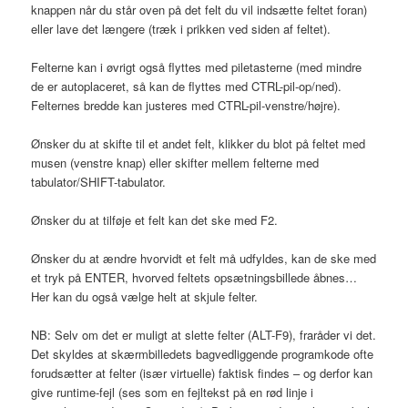
knappen når du står oven på det felt du vil indsætte feltet foran)
eller lave det længere (træk i prikken ved siden af feltet).
Felterne kan i øvrigt også flyttes med piletasterne (med mindre
de er autoplaceret, så kan de flyttes med CTRL-pil-op/ned).
Felternes bredde kan justeres med CTRL-pil-venstre/højre).
Ønsker du at skifte til et andet felt, klikker du blot på feltet med
musen (venstre knap) eller skifter mellem felterne med
tabulator/SHIFT-tabulator.
Ønsker du at tilføje et felt kan det ske med F2.
Ønsker du at ændre hvorvidt et felt må udfyldes, kan de ske med
et tryk på ENTER, hvorved feltets opsætningsbillede åbnes…
Her kan du også vælge helt at skjule felter.
NB: Selv om det er muligt at slette felter (ALT-F9), fraråder vi det.
Det skyldes at skærmbilledets bagvedliggende programkode ofte
forudsætter at felter (især virtuelle) faktisk findes – og derfor kan
give runtime-fejl (ses som en fejltekst på en rød linje i