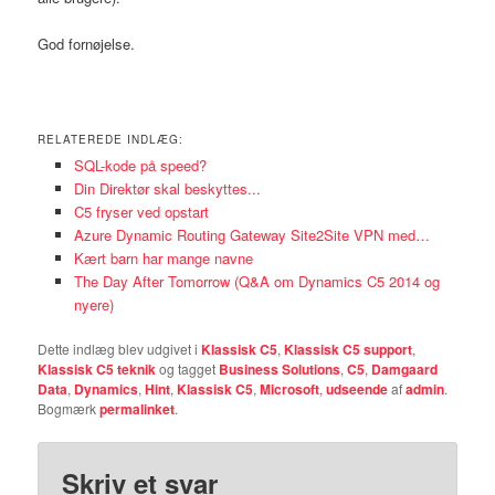
God fornøjelse.
RELATEREDE INDLÆG:
SQL-kode på speed?
Din Direktør skal beskyttes...
C5 fryser ved opstart
Azure Dynamic Routing Gateway Site2Site VPN med…
Kært barn har mange navne
The Day After Tomorrow (Q&A om Dynamics C5 2014 og
nyere)
Dette indlæg blev udgivet i
Klassisk C5
,
Klassisk C5 support
,
Klassisk C5 teknik
og tagget
Business Solutions
,
C5
,
Damgaard
Data
,
Dynamics
,
Hint
,
Klassisk C5
,
Microsoft
,
udseende
af
admin
.
Bogmærk
permalinket
.
Skriv et svar