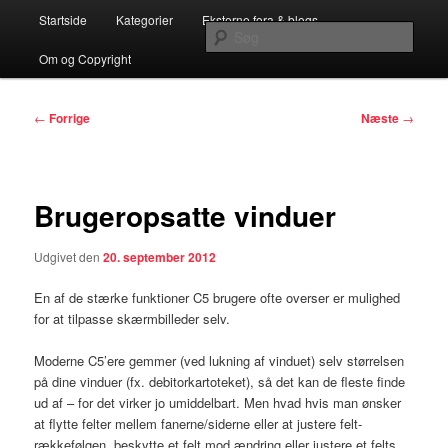
Fortsæt
Hovedmenu
…en Teknisk C5/NAV Blog for C5/NAV Partnere
Startside
Kategorier
Eksterne fora & blogs
til
Søg
primært
Om og Copyright
indhold
Systemconnects Teknikblog
Indlægsnavigation
←
Forrige
Næste
→
Brugeropsatte vinduer
Udgivet den
20. september 2012
En af de stærke funktioner C5 brugere ofte overser er mulighed
for at tilpasse skærmbilleder selv.
Moderne C5’ere gemmer (ved lukning af vinduet) selv størrelsen
på dine vinduer (fx. debitorkartoteket), så det kan de fleste finde
ud af – for det virker jo umiddelbart. Men hvad hvis man ønsker
at flytte felter mellem fanerne/siderne eller at justere felt-
rækkefølgen, beskytte et felt mod ændring eller justere et felts