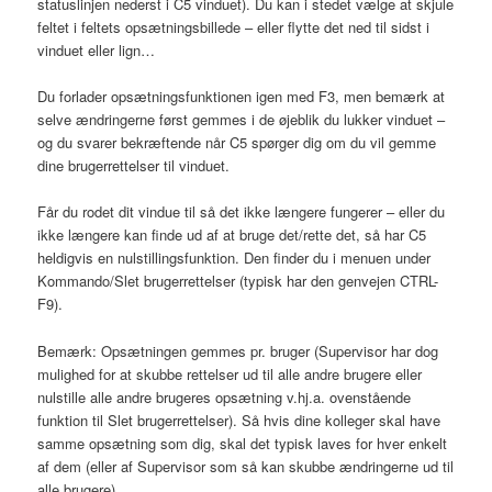
statuslinjen nederst i C5 vinduet). Du kan i stedet vælge at skjule
feltet i feltets opsætningsbillede – eller flytte det ned til sidst i
vinduet eller lign…
Du forlader opsætningsfunktionen igen med F3, men bemærk at
selve ændringerne først gemmes i de øjeblik du lukker vinduet –
og du svarer bekræftende når C5 spørger dig om du vil gemme
dine brugerrettelser til vinduet.
Får du rodet dit vindue til så det ikke længere fungerer – eller du
ikke længere kan finde ud af at bruge det/rette det, så har C5
heldigvis en nulstillingsfunktion. Den finder du i menuen under
Kommando/Slet brugerrettelser (typisk har den genvejen CTRL-
F9).
Bemærk: Opsætningen gemmes pr. bruger (Supervisor har dog
mulighed for at skubbe rettelser ud til alle andre brugere eller
nulstille alle andre brugeres opsætning v.hj.a. ovenstående
funktion til Slet brugerrettelser). Så hvis dine kolleger skal have
samme opsætning som dig, skal det typisk laves for hver enkelt
af dem (eller af Supervisor som så kan skubbe ændringerne ud til
alle brugere).