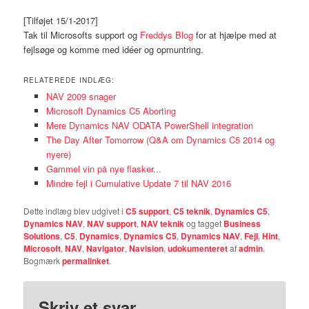
[Tilføjet 15/1-2017]
Tak til Microsofts support og
Freddys Blog
for at hjælpe med at
fejlsøge og komme med idéer og opmuntring.
RELATEREDE INDLÆG:
NAV 2009 snager
Microsoft Dynamics C5 Aborting
Mere Dynamics NAV ODATA PowerShell integration
The Day After Tomorrow (Q&A om Dynamics C5 2014 og
nyere)
Gammel vin på nye flasker...
Mindre fejl i Cumulative Update 7 til NAV 2016
Dette indlæg blev udgivet i
C5 support
,
C5 teknik
,
Dynamics C5
,
Dynamics NAV
,
NAV support
,
NAV teknik
og tagget
Business
Solutions
,
C5
,
Dynamics
,
Dynamics C5
,
Dynamics NAV
,
Fejl
,
Hint
,
Microsoft
,
NAV
,
Navigator
,
Navision
,
udokumenteret
af
admin
.
Bogmærk
permalinket
.
Skriv et svar