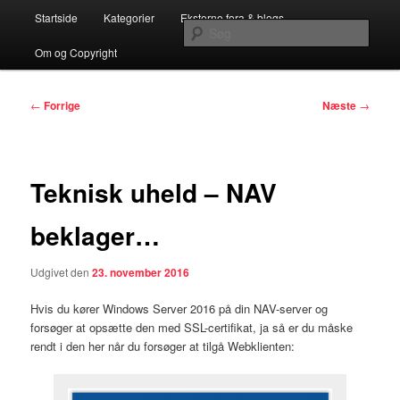
Fortsæt
Hovedmenu
…en Teknisk C5/NAV Blog for C5/NAV Partnere
Startside
Kategorier
Eksterne fora & blogs
til
Søg
primært
Om og Copyright
indhold
Systemconnects Teknikblog
Indlægsnavigation
←
Forrige
Næste
→
Teknisk uheld – NAV
beklager…
Udgivet den
23. november 2016
Hvis du kører Windows Server 2016 på din NAV-server og
forsøger at opsætte den med SSL-certifikat, ja så er du måske
rendt i den her når du forsøger at tilgå Webklienten: